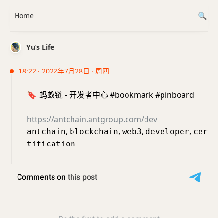
Home
Yu’s Life
18:22 · 2022年7月28日 · 周四
🔖
蚂蚁链 - 开发者中心 #bookmark #pinboard
https://antchain.antgroup.com/dev
,
,
,
,
antchain
blockchain
web3
developer
cer
tification