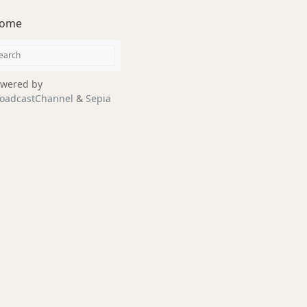
ome
wered by
oadcastChannel
&
Sepia