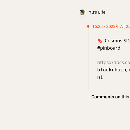
Yu’s Life
16:22 · 2022年7月2
🔖
Cosmos SD
#pinboard
https://docs.
,
blockchain
nt