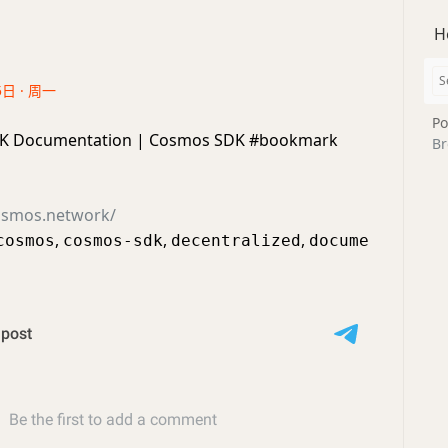
H
5日 · 周一
Po
K Documentation | Cosmos SDK #bookmark
Br
cosmos.network/
,
,
,
cosmos
cosmos-sdk
decentralized
docume