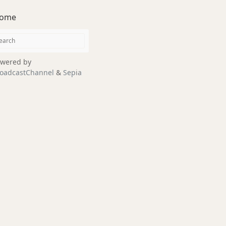
ome
wered by
oadcastChannel
&
Sepia