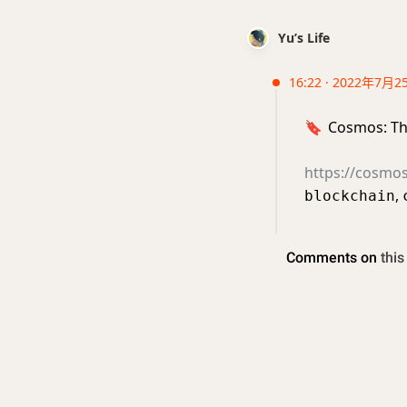
Yu’s Life
16:22 · 2022年7月2
🔖
Cosmos: Th
https://cosmo
,
blockchain