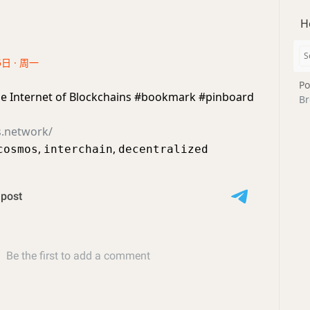
H
5日 · 周一
Po
e Internet of Blockchains #bookmark #pinboard
Br
s.network/
,
,
cosmos
interchain
decentralized