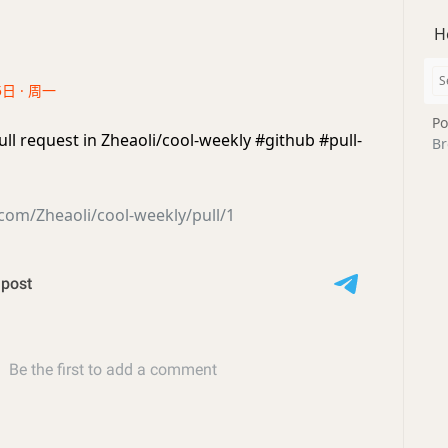
H
5日 · 周一
Po
ll request in Zheaoli/cool-weekly #github #pull-
Br
.com/Zheaoli/cool-weekly/pull/1