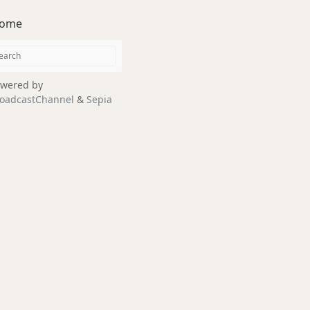
ome
wered by
oadcastChannel
&
Sepia