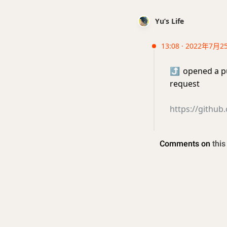
Yu’s Life
13:08 · 2022年7月2
⤴️
opened a pu
request
https://github