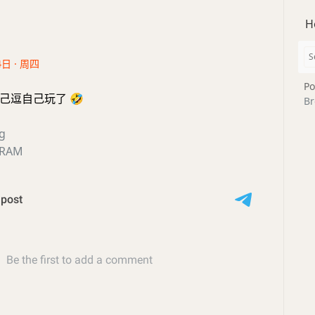
H
4日 · 周四
Po
自己逗自己玩了
🤣
Br
ig
GRAM