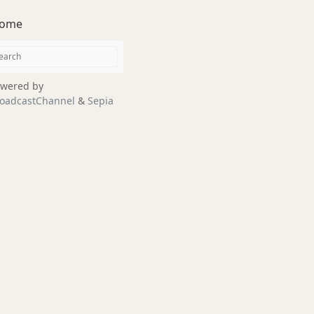
ome
wered by
oadcastChannel
&
Sepia