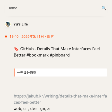
Home
Yu’s Life
19:40 · 2026年5月1日 · 周五
🔖
GitHub - Details That Make Interfaces Feel
Better #bookmark #pinboard
一些设计原则
https://jakub.kr/writing/details-that-make-interfa
ces-feel-better
,
,
,
web
ui
design
ai