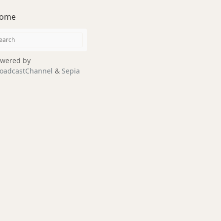
ome
wered by
oadcastChannel
&
Sepia