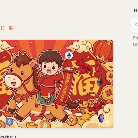
H
6日 · 周一
Po
Br
夕快乐！