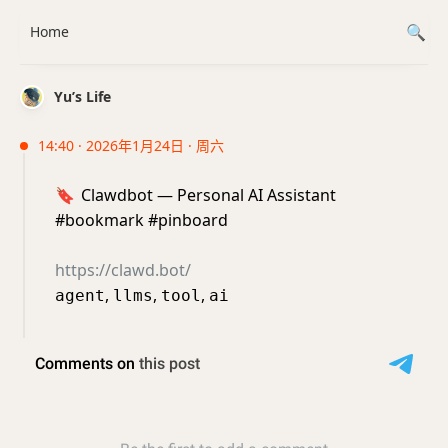
Home
Yu’s Life
14:40 · 2026年1月24日 · 周六
🔖
Clawdbot — Personal AI Assistant
#bookmark #pinboard
https://clawd.bot/
,
,
,
agent
llms
tool
ai