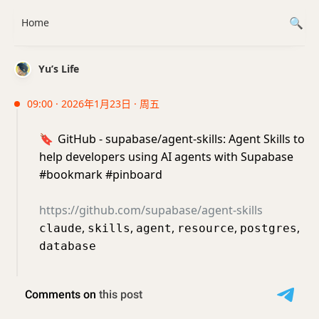
Home
Yu’s Life
09:00 · 2026年1月23日 · 周五
🔖
GitHub - supabase/agent-skills: Agent Skills to
help developers using AI agents with Supabase
#bookmark #pinboard
https://github.com/supabase/agent-skills
,
,
,
,
,
claude
skills
agent
resource
postgres
database