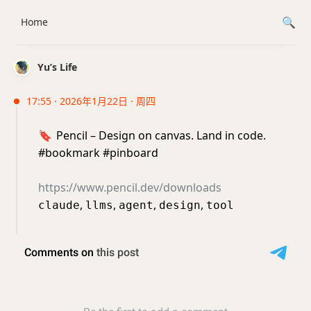
Home
Yu’s Life
17:55 · 2026年1月22日 · 周四
🔖
Pencil – Design on canvas. Land in code.
#bookmark #pinboard
https://www.pencil.dev/downloads
,
,
,
,
claude
llms
agent
design
tool