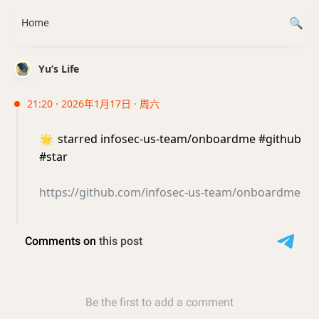
Home
Yu’s Life
21:20 · 2026年1月17日 · 周六
🌟
starred infosec-us-team/onboardme #github
#star
https://github.com/infosec-us-team/onboardme