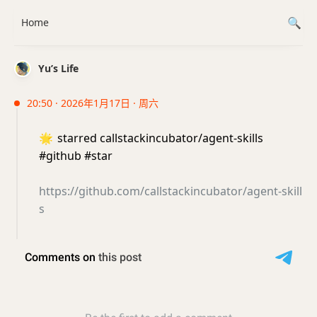
Home
Yu’s Life
20:50 · 2026年1月17日 · 周六
🌟
starred callstackincubator/agent-skills
#github #star
https://github.com/callstackincubator/agent-skill
s