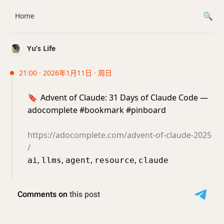
Home
Yu’s Life
21:00 · 2026年1月11日 · 周日
🔖
Advent of Claude: 31 Days of Claude Code —
adocomplete #bookmark #pinboard
https://adocomplete.com/advent-of-claude-2025
/
,
,
,
,
ai
llms
agent
resource
claude