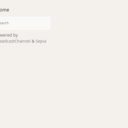
ome
wered by
oadcastChannel
&
Sepia