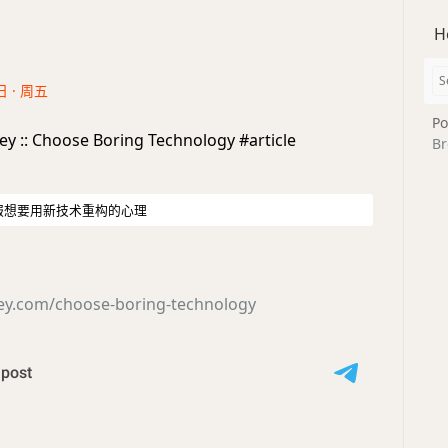
H
日 · 周五
Po
y :: Choose Boring Technology #article
Br
服想要用新技术重构的心理
ley.com/choose-boring-technology