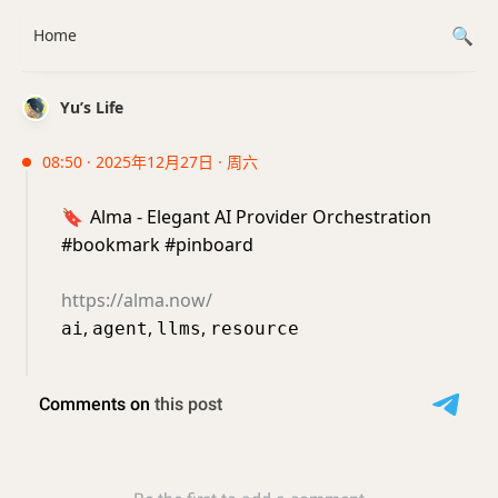
Home
Yu’s Life
08:50 · 2025年12月27日 · 周六
🔖
Alma - Elegant AI Provider Orchestration
#bookmark #pinboard
https://alma.now/
,
,
,
ai
agent
llms
resource