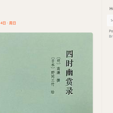
H
14日 · 周日
Po
Br