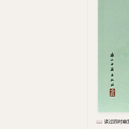
📖
读过四时幽赏录 