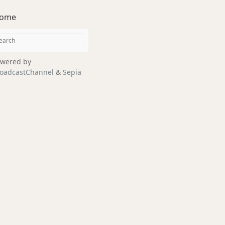
ome
wered by
oadcastChannel
&
Sepia