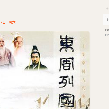
H
22日 · 周六
Po
Br