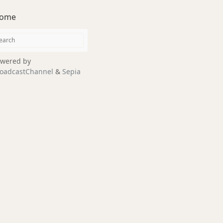
ome
wered by
oadcastChannel
&
Sepia