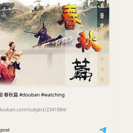
秋篇 #douban #watching
.douban.com/subject/2341884/