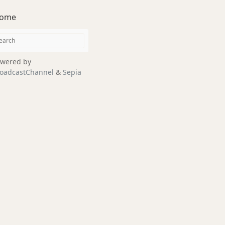
ome
wered by
oadcastChannel
&
Sepia