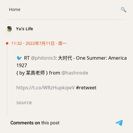
Home
Yu’s Life
11:32 · 2022年7月11日 · 周一
🐦
RT
@philonis3
: 大时代 - One Summer: America
1927
{ by 某高老师 } from
@hashnode
https://t.co/WRzHupkqwV
#retweet
source