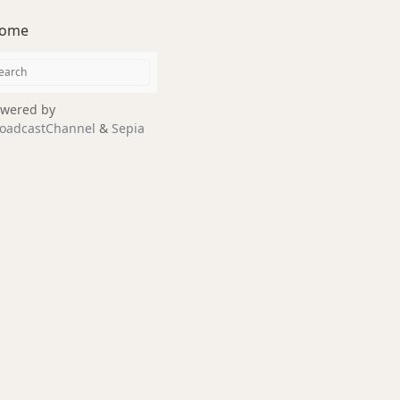
ome
wered by
oadcastChannel
&
Sepia