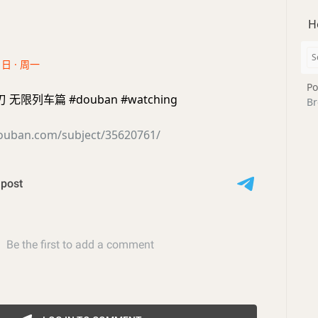
H
1日 · 周一
Po
限列车篇 #douban #watching
Br
douban.com/subject/35620761/