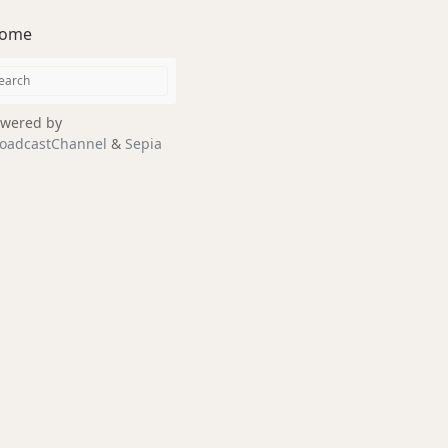
ome
wered by
oadcastChannel
&
Sepia