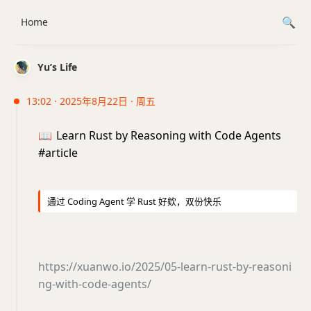
Home
Yu’s Life
13:02 · 2025年8月22日 · 周五
📖
Learn Rust by Reasoning with Code Agents
#article
通过 Coding Agent 学 Rust 好欸，双份快乐
https://xuanwo.io/2025/05-learn-rust-by-reasoni
ng-with-code-agents/