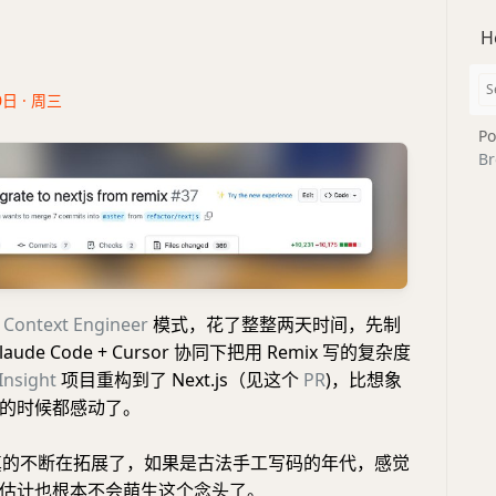
H
0日 · 周三
Po
Br
的
Context Engineer
模式，花了整整两天时间，先制
laude Code + Cursor 协同下把用 Remix 写的复杂度
Insight
项目重构到了 Next.js（见这个
PR
)，比想象
的时候都感动了。
也真的不断在拓展了，如果是古法手工写码的年代，感觉
估计也根本不会萌生这个念头了。