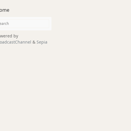
ome
wered by
oadcastChannel
&
Sepia