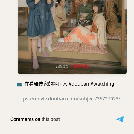
📺
在看舞伎家的料理人 #douban #watching
https://movie.douban.com/subject/35727023/