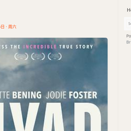
H
6日 · 周六
Po
Br