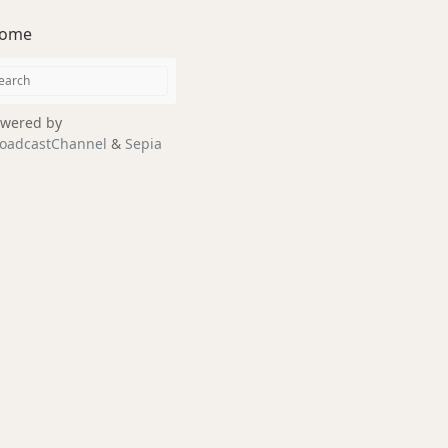
ome
wered by
oadcastChannel
&
Sepia