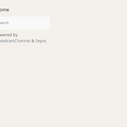
ome
wered by
oadcastChannel
&
Sepia