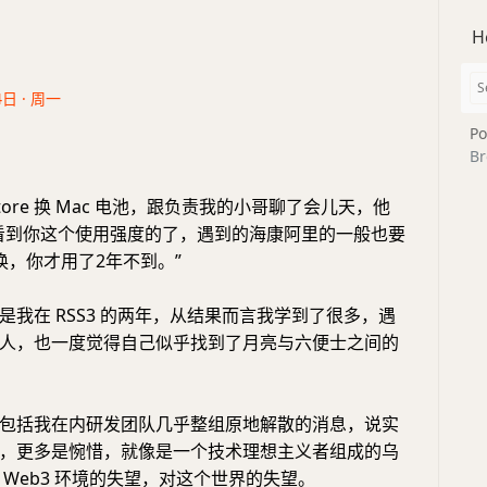
H
4日 · 周一
Po
Br
 Store 换 Mac 电池，跟负责我的小哥聊了会儿天，他
看到你这个使用强度的了，遇到的海康阿里的一般也要
换，你才用了2年不到。”
是我在 RSS3 的两年，从结果而言我学到了很多，遇
人，也一度觉得自己似乎找到了月亮与六便士之间的
包括我在内研发团队几乎整组原地解散的消息，说实
，更多是惋惜，就像是一个技术理想主义者组成的乌
 Web3 环境的失望，对这个世界的失望。