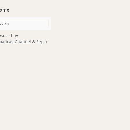
ome
wered by
oadcastChannel
&
Sepia