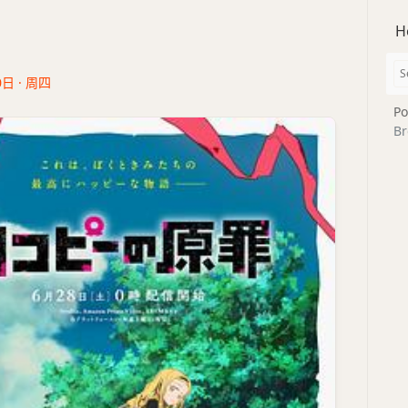
H
0日 · 周四
Po
Br