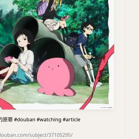
#douban #watching #article
.douban.com/subject/37105295/