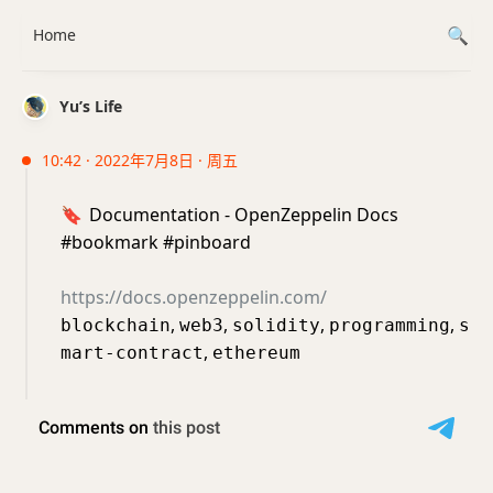
Home
Yu’s Life
10:42 · 2022年7月8日 · 周五
🔖
Documentation - OpenZeppelin Docs
#bookmark #pinboard
https://docs.openzeppelin.com/
,
,
,
,
blockchain
web3
solidity
programming
s
,
mart-contract
ethereum