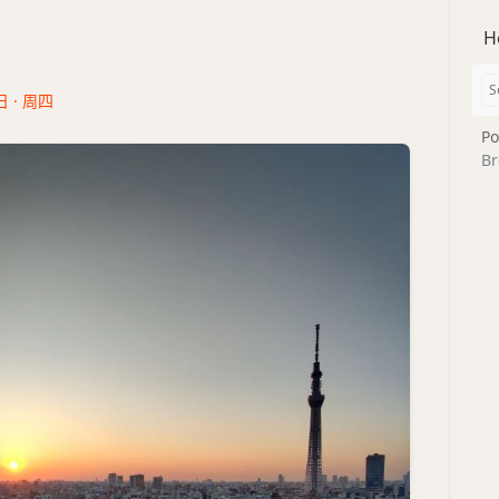
H
日 · 周四
Po
Br