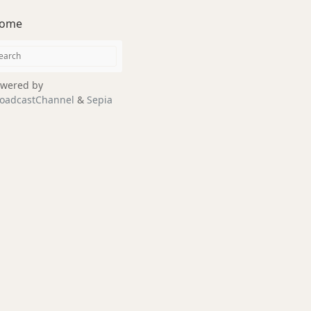
ome
wered by
oadcastChannel
&
Sepia