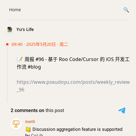
Home
Yu’s Life
09:40 · 2025年5月20日 · 周二
📝
周报 #96 - 基于 Roo Code/Cursor 的 iOS 开发工
作流 #blog
https://www.pseudoyu.com/posts/weekly_review
_96