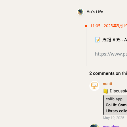
Yu’s Life
11:05 · 2025年5月1
📝
周报 #95 - Al
https://www.p