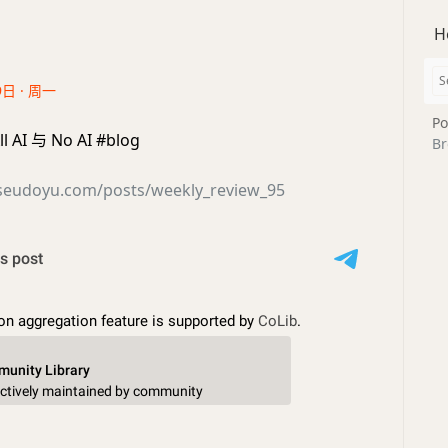
H
9日 · 周一
Po
l AI 与 No AI #blog
Br
seudoyu.com/posts/weekly_review_95