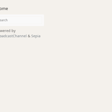
ome
wered by
oadcastChannel
&
Sepia