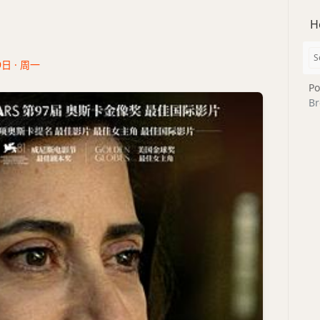
H
9日 · 周一
Po
Br