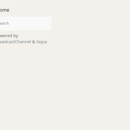
ome
wered by
oadcastChannel
&
Sepia