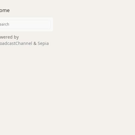
ome
wered by
oadcastChannel
&
Sepia