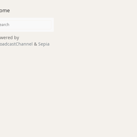
ome
wered by
oadcastChannel
&
Sepia