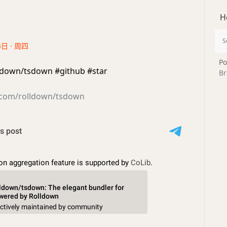
H
4日 · 周四
Po
ldown/tsdown #github #star
Br
b.com/rolldown/tsdown