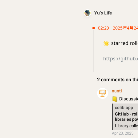
Yu’s Life
02:29 · 2025年4月2
🌟
starred rol
https://githu