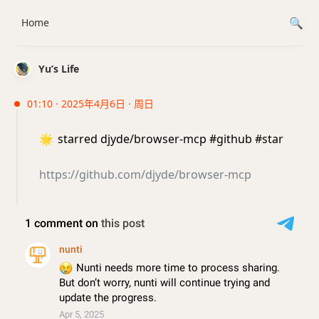
Home
Yu’s Life
01:10 · 2025年4月6日 · 周日
🌟
starred djyde/browser-mcp #github #star
https://github.com/djyde/browser-mcp