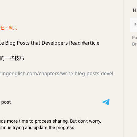
H
9日 · 周六
Po
e Blog Posts that Developers Read #article
Br
的一些技巧
oringenglish.com/chapters/write-blog-posts-devel