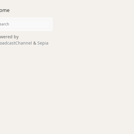
ome
wered by
oadcastChannel
&
Sepia