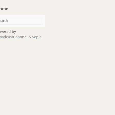
ome
wered by
oadcastChannel
&
Sepia