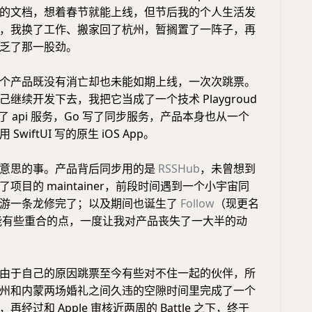
的文档，想着春节就能上线，但节后我的个人生活发
，我换了工作、搬家回了杭州，暂搁置了一阵子，再
乏了那一股劲。
个产品既没有消亡却也未能如期上线，一次次跳票。
继续开发下去，我把它当成了一个技术 Playgroud
 写了 api 服务，Go 写了同步服务，产品本身也从一个
wiftUI 写的原生 iOS App。
有意思的事。产品背后同步用的是
RSSHub
，未曾想到
项目的 maintainer，前段时间遇到一个小宇宙同
上游一条龙修完了；以及期间也诞生了
Follow
（现更名
，功能有些重合的点，一度让我对产品丧失了一大半的动
由于自己的原因跳票至今有些对不住一起的伙伴，所
州和内蒙两场婚礼之间久违的空隙时间里完成了一个
经过和 Apple 审核近两周的 Battle 之下，终于