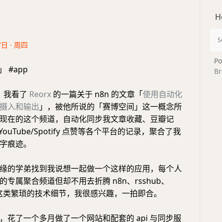
H
7日 · 周四
Po
」 #app
Br
年，我看了
Reorx
的一篇关于 n8n 的文章「
使用自动化
摄入和输出
」，被他所说的「赛博空间」这一概念所
现在的这个频道，自动化同步我文章收藏、豆瓣记
ouTube/Spotify 点赞等各个平台的记录，聚合了我
字痕迹。
缘的学弟找到我说想一起做一个这样的应用，每个人
专属聚合频道但却不用去折腾 n8n、rsshub、
 bot 这类繁琐的技术细节，我很感兴趣，一拍即合。
，花了一个多月做了一个网站和配套的 api 与同步服