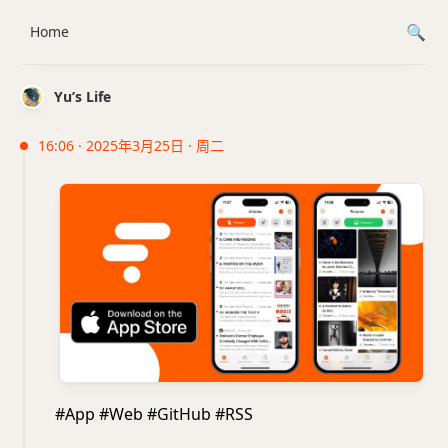
Home
Yu’s Life
16:06 · 2025年3月25日 · 周二
#App #Web #GitHub #RSS