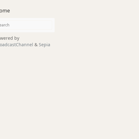
ome
wered by
oadcastChannel
&
Sepia