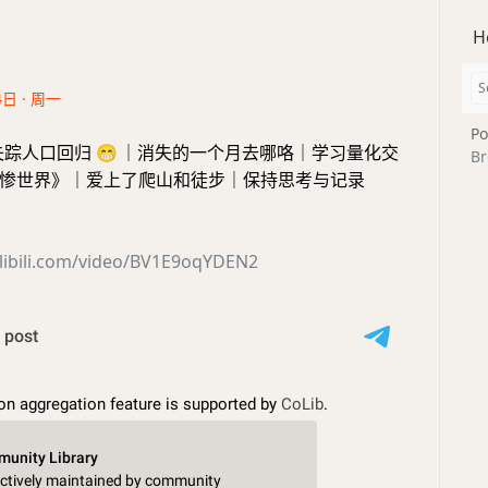
H
4日 · 周一
Po
9｜失踪人口回归
😁
｜消失的一个月去哪咯｜学习量化交
Br
惨世界》｜爱上了爬山和徒步｜保持思考与记录
ilibili.com/video/BV1E9oqYDEN2