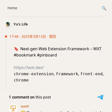
Home
Yu’s Life
17:48 · 2025年3月13日 · 周四
🔖
Next-gen Web Extension Framework – WXT
#bookmark #pinboard
https://wxt.dev/
,
,
,
chrome-extension
framework
front-end
chrome