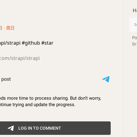
H
日 · 周日
Po
api/strapi #github #star
Br
.com/strapi/strapi