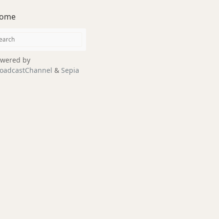
ome
wered by
oadcastChannel
&
Sepia