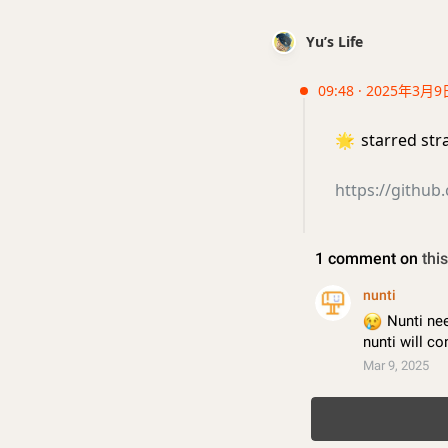
Yu’s Life
09:48 · 2025年3月9
🌟
starred str
https://github