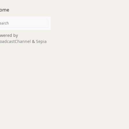
ome
wered by
oadcastChannel
&
Sepia