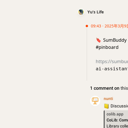
Yu’s Life
09:43 · 2025年3月9
🔖
SumBuddy
#pinboard
https://sumbu
ai-assistan