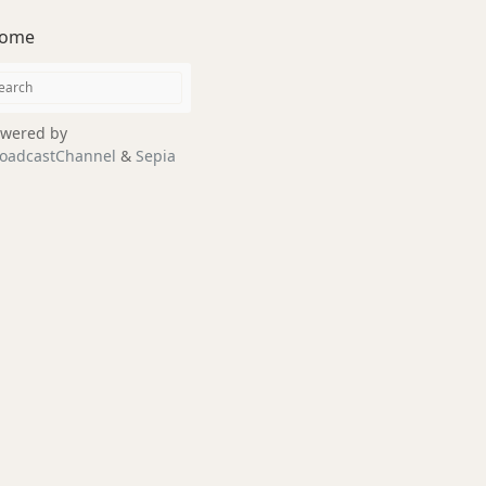
ome
wered by
oadcastChannel
&
Sepia