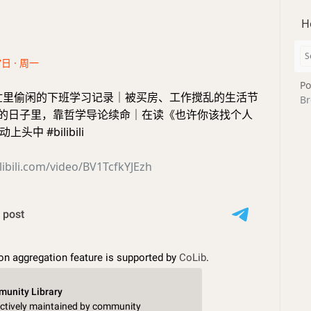
H
7日 · 周一
Po
87｜忙里偷闲的下班学习记录｜被买房、工作搅乱的生活节
Br
烦躁的日子里，靠哲学导论续命｜在读《也许你该找个人
中 #bilibili
libili.com/video/BV1TcfkYJEzh