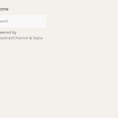
ome
wered by
oadcastChannel
&
Sepia