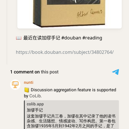
📖
最近在读加缪手记 #douban #reading
https://book.douban.com/subject/34802764/