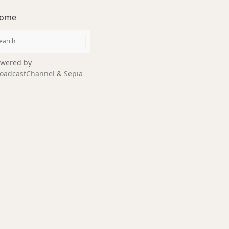
ome
wered by
oadcastChannel
&
Sepia