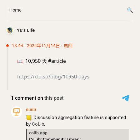
Home
Yu’s Life
13:44 · 2024年11月14日 · 周四
📖
10,950 天 #article
https://clu.so/blog/10950-days