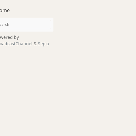
ome
wered by
oadcastChannel
&
Sepia