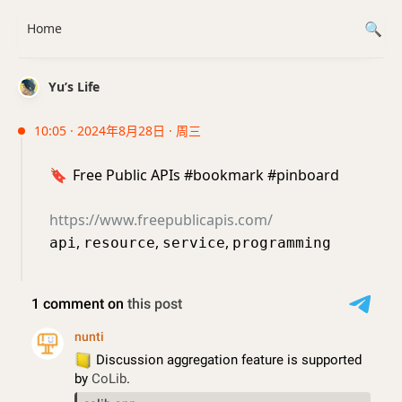
Home
Yu’s Life
10:05 · 2024年8月28日 · 周三
🔖
Free Public APIs #bookmark #pinboard
https://www.freepublicapis.com/
,
,
,
api
resource
service
programming