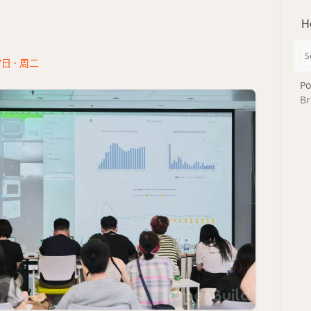
H
7日 · 周二
Po
Br