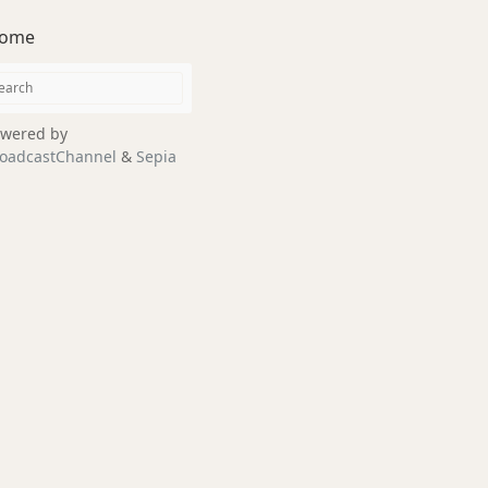
ome
wered by
oadcastChannel
&
Sepia