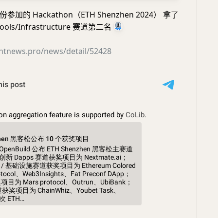
的 Hackathon（ETH Shenzhen 2024） 拿了
Tools/Infrastructure 赛道第二名
ghtnews.pro/news/detail/52428